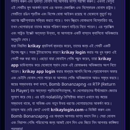
লগইন করুন এবং দুর্দান্ত বোনাস সহ আপনার ভাগ্য পরীক্ষা করুন। এখনই খেলুন!
এই গেমটির মূল আকর্ষণ হলো এর অনন্য মেকানিক্স এবং বিস্ফোরক বোনাস রাউন্ড।
গেমটিতে রঙিন প্রতীক এবং বিশেষ বোমা আইকন রয়েছে যা যেকোনো মুহূর্তে বড়
ধরণের মাল্টিপ্লায়ার সক্রিয় করতে পারে। যখন স্ক্রিনে বোমাগুলো বিস্ফোরিত হয়,
তখন খেলোয়াড়রা তাদের জয়ের পরিমাণ বহুগুণ বাড়িয়ে নিতে পারেন। এর গ্রাফিক্স
এবং সাউন্ড ইফেক্ট অত্যন্ত উন্নত, যা আপনাকে একটি বাস্তব ক্যাসিনো অভিজ্ঞতার
অনুভূতি দেবে।
যারা নিয়মিত
krikay
প্ল্যাটফর্ম ব্যবহার করেন, তাদের জন্য এই গেমটি একটি
বিশেষ পছন্দ। সহজ ইন্টারফেসের কারণে
krikay login
করার পর খুব দ্রুত এই
গেমটি শুরু করা যায়। এছাড়া যারা মোবাইল গেমিং পছন্দ করেন, তারা
krikay
app
ডাউনলোড করে যেকোনো স্থান থেকে এই রোমাঞ্চকর অভিজ্ঞতায় অংশ নিতে
পারেন।
krikay app login
করার মাধ্যমে আপনি বিশেষ প্রোমোশনাল অফার
এবং ডেইলি বোনাস পেতে পারেন যা আপনার গেমিং অভিজ্ঞতাকে আরও সমৃদ্ধ করবে।
জয়ের সম্ভাবনার কথা বললে, Bomb Bonanzapng এর RTP (Return
to Player) হার অত্যন্ত প্রতিযোগিতামূলক, যা খেলোয়াড়দের দীর্ঘমেয়াদে জেতার
সুযোগ করে দেয়। এর হাই-ভolatility বৈশিষ্ট্যের কারণে এখানে বড় জয়ের
সম্ভাবনা থাকে, যা অভিজ্ঞ এবং নতুন উভয় ধরণের খেলোয়াড়দের আকর্ষণ করে।
তাহলে আর দেরি কেন? এখনই
krikaylogin.com
-এ ভিজিট করুন এবং
Bomb Bonanzapng এর মাধ্যমে আপনার ভাগ্য বদলে নিন। সেরা বোনাস
এবং নিরাপদ গেমিং পরিবেশের জন্য আজই যোগ দিন এবং জিতে নিন আপনার কাঙ্ক্ষিত
পুরস্কার!