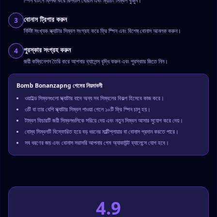
স্পিন বাটনে ক্লিক করে রিলগুলি ঘোরান এবং ম্যাচিং সিম্বল খুঁজুন।
বোনাস ট্রিগার করুন
3
নির্দিষ্ট সংখ্যক স্ক্যাটার সিম্বল সংগ্রহ করে ফ্রি স্পিন এবং বিশেষ বোনাস আনলক করুন।
পুরস্কার সংগ্রহ করুন
4
জয়ী কম্বিনেশন তৈরি করে আপনার ব্যালেন্স বৃদ্ধি করুন এবং পুরস্কার জিতে নিন।
Bomb Bonanzapng গেমের নিয়মাবলী
ওয়াইল্ড সিম্বলগুলো স্ক্যাটার বাদে অন্য সব সিম্বলের বিকল্প হিসেবে কাজ করে।
৩টি বা তার বেশি স্ক্যাটার সিম্বল পাওয়া গেলে ১০টি ফ্রি স্পিন চালু হয়।
টাম্বল ফিচারটি জয়ী সিম্বলগুলিকে সরিয়ে দেয় এবং নতুন সিম্বল আসার সুযোগ করে দেয়।
বোম্ব সিম্বলটি বিস্ফোরিত হয়ে বড় ধরনের মাল্টিপ্লায়ার বা বোনাস প্রদান করতে পারে।
সব ধরণের জয় এবং বোনাস সরাসরি আপনার গেম অ্যাকাউন্ট ব্যালেন্সে যোগ হবে।
4.9