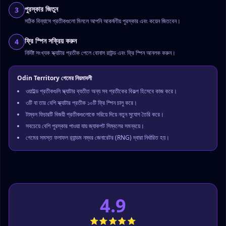
পুরস্কার জিতুন
3
সঠিক বিন্যাসে প্রতীকগুলো মিললে আপনি আকর্ষণীয় পুরস্কার এবং কয়েন জিতবেন।
ফ্রি স্পিন সক্রিয় করুন
4
নির্দিষ্ট সংখ্যক স্ক্যাটার প্রতীক পেলে বোনাস রাউন্ড এবং ফ্রি স্পিন আনলক করুন।
Odin Territory গেমের নিয়মাবলী
ওয়াইল্ড প্রতীকগুলি স্ক্যাটার ব্যতীত অন্য সব প্রতীকের বিকল্প হিসেবে কাজ করে।
৩টি বা তার বেশি স্ক্যাটার প্রতীক ১০টি ফ্রি স্পিন চালু করে।
টাম্বল ফিচারটি বিজয়ী প্রতীকগুলোকে সরিয়ে দিয়ে নতুন সুযোগ তৈরি করে।
সবচেয়ে বেশি পুরস্কার পাওয়া যায় জ্যাকপট সিম্বলের সমন্বয়ে।
গেমের সমস্ত ফলাফল র‍্যান্ডম নম্বর জেনারেটর (RNG) দ্বারা নির্ধারিত হয়।
4.9
⭐⭐⭐⭐⭐