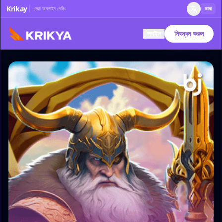
Krikay
সেরা অনলাইন গেমিং
ভাষা
লগইন
নিবন্ধন করুন