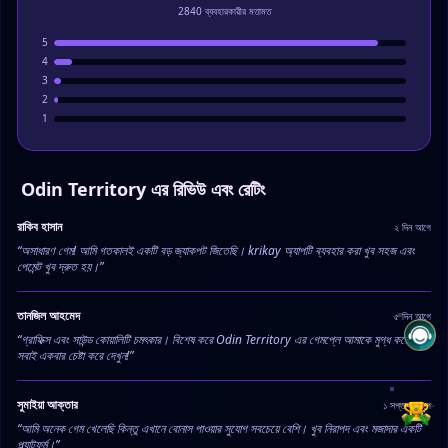
2840 ব্যবহারকারীর মতামত
5
4
3
2
1
Odin Territory এর রিভিউ এবং রেটিং
রাকিব হাসান
২ দিন আগে
“অসাধারণ গেম! আমি গতকালই একটি বড় জ্যাকপট জিতেছি। krikay অ্যাপটি ব্যবহার করা খুব সহজ এবং
পেমেন্ট খুব দ্রুত হয়।”
তানজিল আহমেদ
৫ দিন আগে
“গ্রাফিক্স এবং সাউন্ড কোয়ালিটি চমৎকার। বিশেষ করে Odin Territory এর গেমপ্লে আমাকে মুগ্ধ করেছে।
সবাই একবার চেষ্টা করে দেখুন!”
সুমাইয়া আক্তার
১ সপ্তাহ আগে
“আমি অনেক গেম খেলেছি কিন্তু এখানে বোনাস পাওয়ার সুযোগ সবচেয়ে বেশি। খুব নিরাপদ এবং মজাদার একটি
প্ল্যাটফর্ম।”