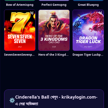
Bow of Artemispng
Perfect Gemspng
Great Bluepng
SevenSevenSevenpng
Hero of the 3 Kingdoms - Cao Caopng
Dragon Tiger Luckpng
Cinderella's Ball খেলুন - krikaylogin.com-
⚙️
এ সেরা অভিজ্ঞতা