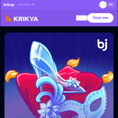
Krikay
সেরা অনলাইন গেমিং
ভাষা
লগইন
নিবন্ধন করুন