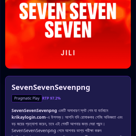
▶
SevenSevenSevenpng
Pragmatic Play
RTP 97.2%
SevenSevenSevenpng
একটি অসাধারণ স্লট গেম যা বর্তমানে
krikaylogin.com
-এ উপলব্ধ। আপনি যদি রোমাঞ্চকর গেমিং অভিজ্ঞতা এবং
বড় জয়ের প্রত্যাশা করেন, তবে এই গেমটি আপনার জন্য সেরা পছন্দ।
SevenSevenSevenpng গেমে আপনার ভাগ্য পরীক্ষা করুন