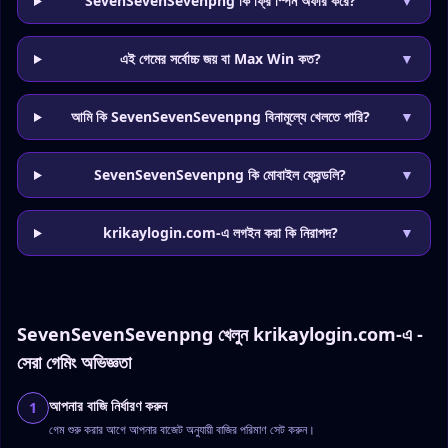
SevenSevenSevenpng কি ফ্রি স্পিন অফার করে?
▼
এই গেমের সর্বোচ্চ জয় বা Max Win কত?
▼
আমি কি SevenSevenSevenpng বিনামূল্যে খেলতে পারি?
▼
SevenSevenSevenpng কি মোবাইল ফ্রেন্ডলি?
▼
krikaylogin.com-এ লগইন করা কি নিরাপদ?
▼
SevenSevenSevenpng খেলুন krikaylogin.com-এ -
সেরা গেমিং অভিজ্ঞতা
আপনার বাজি নির্ধারণ করুন
1
গেম শুরু করার আগে আপনার বাজেট অনুযায়ী বাজির পরিমাণ সেট করুন।