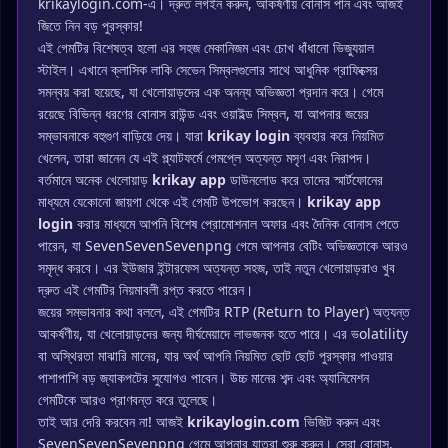
krikaylogin.com-এ। দ্রুত লগইন করুন, আকর্ষণীয় বোনাস পান এবং আজই
জিতে নিন বড় পুরস্কার!
এই গেমটির বিশেষত্ব হলো এর সহজ মেকানিজম এবং চোখ ধাঁধানো ভিজ্যুয়াল
স্টাইল। এখানে ক্লাসিক লাকি সেভেন সিম্বলগুলোর সাথে আধুনিক গ্রাফিক্সের
সমন্বয় করা হয়েছে, যা খেলোয়াড়দের এক অনন্য অভিজ্ঞতা প্রদান করে। গেমে
রয়েছে বিভিন্ন ধরণের বোনাস রাউন্ড এবং ওয়াইল্ড সিম্বল, যা আপনার জয়ের
সম্ভাবনাকে বহুগুণ বাড়িয়ে দেয়। যারা
krikay login
ব্যবহার করে নিয়মিত
খেলেন, তারা জানেন যে এই প্ল্যাটফর্মে গেমপ্লে অত্যন্ত মসৃণ এবং নিরাপদ।
বর্তমানে অনেক খেলোয়াড়
krikay app
ডাউনলোড করে তাদের স্মার্টফোনের
মাধ্যমে যেকোনো জায়গা থেকে এই গেমটি উপভোগ করছেন।
krikay app
login
করার মাধ্যমে আপনি বিশেষ প্রোমোশনাল অফার এবং দৈনিক বোনাস পেতে
পারেন, যা SevenSevenSevenpng গেমে আপনার বেটিং অভিজ্ঞতাকে আরও
সমৃদ্ধ করবে। এর ইউজার ইন্টারফেস অত্যন্ত সহজ, তাই নতুন খেলোয়াড়রাও খুব
দ্রুত এই গেমটির নিয়মাবলী রপ্ত করতে পারেন।
জয়ের সম্ভাবনার কথা বললে, এই গেমটির RTP (Return to Player) অত্যন্ত
আকর্ষণীয়, যা খেলোয়াড়দের জন্য দীর্ঘমেয়াদে লাভজনক হতে পারে। এর ভolatility
বা অস্থিরতা মাঝারি মানের, যার অর্থ আপনি নিয়মিত ছোট ছোট পুরস্কার পাওয়ার
পাশাপাশি বড় জ্যাকপটের সুযোগও পাবেন। উচ্চ মানের শব্দ এবং অ্যানিমেশন
গেমটিকে আরও প্রাণবন্ত করে তুলেছে।
তাই আর দেরি করবেন না! আজই
krikaylogin.com
ভিজিট করুন এবং
SevenSevenSevenpng গেমে আপনার যাত্রা শুরু করুন। সেরা বোনাস,