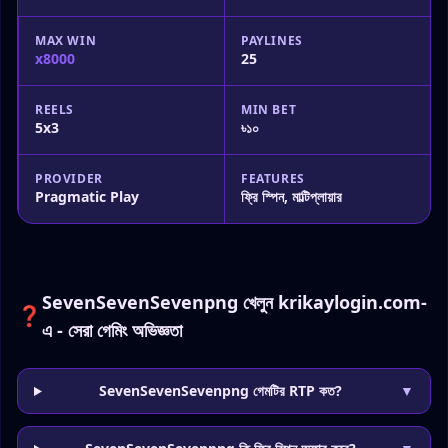
MAX WIN
PAYLINES
x8000
25
REELS
MIN BET
5x3
৳১০
PROVIDER
FEATURES
Pragmatic Play
ফ্রি স্পিন, মাল্টিপ্লায়ার
SevenSevenSevenpng খেলুন krikaylogin.com-
❓
এ - সেরা গেমিং অভিজ্ঞতা
SevenSevenSevenpng গেমটির RTP কত?
▼