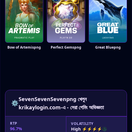
Bow of Artemispng
Perfect Gemspng
Great Bluepng
SevenSevenSevenpng খেলুন
⚙️
krikaylogin.com-এ - সেরা গেমিং অভিজ্ঞতা
RTP
VOLATILITY
96.7%
High ⚡⚡⚡⚡🌑