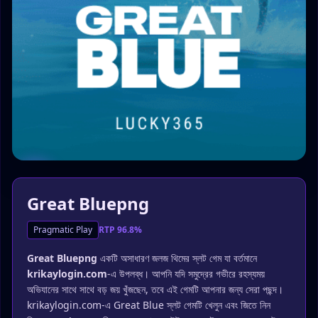
▶
Great Bluepng
Pragmatic Play
RTP 96.8%
Great Bluepng
একটি অসাধারণ জলজ থিমের স্লট গেম যা বর্তমানে
krikaylogin.com
-এ উপলব্ধ। আপনি যদি সমুদ্রের গভীরে রহস্যময়
অভিযানের সাথে সাথে বড় জয় খুঁজছেন, তবে এই গেমটি আপনার জন্য সেরা পছন্দ।
krikaylogin.com-এ Great Blue স্লট গেমটি খেলুন এবং জিতে নিন