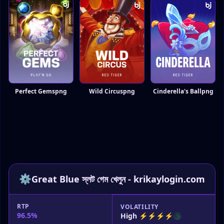
Perfect Gemspng
Wild Circuspng
Cinderella's Ballpng
⚙️
Great Blue স্লট গেম খেলুন - krikaylogin.com
RTP
VOLATILITY
96.5%
High ⚡⚡⚡⚡🌑