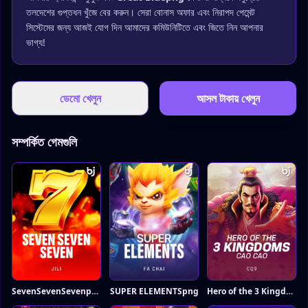
তলদেশের গুপ্তধন খুঁজে বের করুন। সেরা বোনাস অফার এবং নিরাপদ পেমেন্ট
সিস্টেমের জন্য আজই যোগ দিন আমাদের কমিউনিটিতে এবং জিতে নিন আপনার
ভাগ্য!
ডেমো খেলুন
আসল টাকায় খেলুন
সম্পর্কিত গেমগুলি
SevenSevenSevenpng
SUPER ELEMENTSpng
Hero of the 3 Kingdoms - Cao Caopng